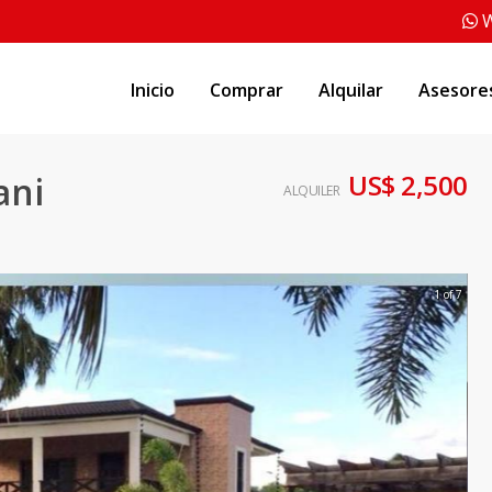
W
Inicio
Comprar
Alquilar
Asesore
US$ 2,500
ani
ALQUILER
1 of 7