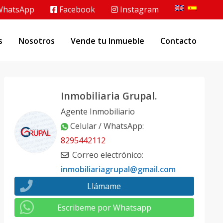
hatsApp
Facebook
Instagram
s
Nosotros
Vende tu Inmueble
Contacto
Inmobiliaria Grupal.
Agente Inmobiliario
Celular / WhatsApp
:
8295442112
Correo electrónico
:
inmobiliariagrupal@gmail.com
Llámame
Escribeme por Whatsapp