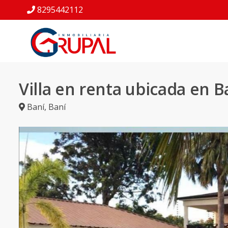
8295442112
Villa en renta ubicada en B
Baní
,
Baní