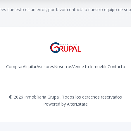
rees que esto es un error, por favor contacta a nuestro equipo de sop
Comprar
Alquilar
Asesores
Nosotros
Vende tu Inmueble
Contacto
Facebook
Instagram
©
2026
Inmobiliaria Grupal
,
Todos los derechos reservados
Powered by
AlterEstate