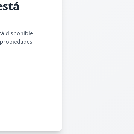
está
tá disponible
 propiedades