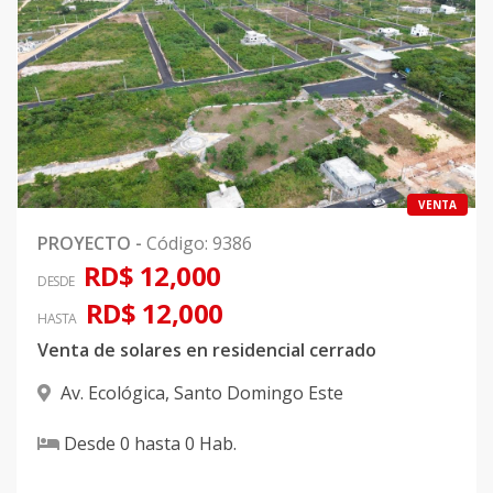
VENTA
PROYECTO
-
Código
:
9386
RD$ 12,000
DESDE
RD$ 12,000
HASTA
Venta de solares en residencial cerrado
Av. Ecológica
,
Santo Domingo Este
Desde
0
hasta
0
Hab.