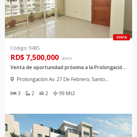
VENTA
Código
:
9485
RD$ 7,500,000
VENTA
Venta de oportunidad próxima a la Prolongación 27 de febrero
Prolongación Av. 27 De Febrero
,
Santo
Domingo Oeste
3
2
2
99
Mt2