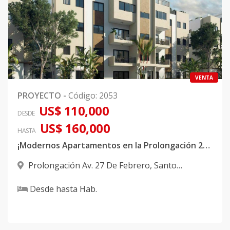
VENTA
PROYECTO
-
Código
:
2053
US$ 110,000
DESDE
US$ 160,000
HASTA
¡Modernos Apartamentos en la Prolongación 27 a pasos de Occidental Mall!
Prolongación Av. 27 De Febrero
,
Santo
Domingo Oeste
Desde
hasta
Hab.