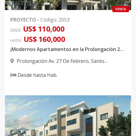
VENTA
PROYECTO
-
Código
:
2053
US$ 110,000
DESDE
US$ 160,000
HASTA
¡Modernos Apartamentos en la Prolongación 27 a pasos de Occidental Mall!
Prolongación Av. 27 De Febrero
,
Santo
Domingo Oeste
Desde
hasta
Hab.