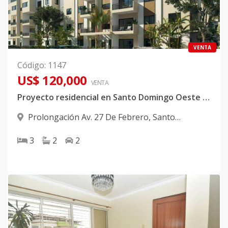
VENTA
Código
:
1147
US$ 120,000
VENTA
Proyecto residencial en Santo Domingo Oeste próximo a Occidental Mall.
Prolongación Av. 27 De Febrero
,
Santo
Domingo Oeste
3
2
2