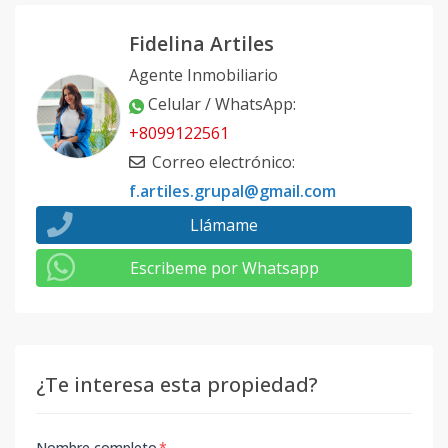
Fidelina Artiles
Agente Inmobiliario
Celular / WhatsApp
:
+8099122561
Correo electrónico
:
f.artiles.grupal@gmail.com
Llámame
Escribeme por Whatsapp
¿Te interesa esta propiedad?
Nombre completo
*