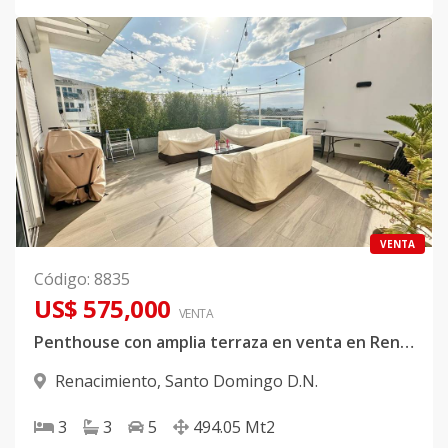
VENTA
Código
:
8835
US$ 575,000
VENTA
Penthouse con amplia terraza en venta en Renacimiento
Renacimiento
,
Santo Domingo D.N.
3
3
5
494.05
Mt2