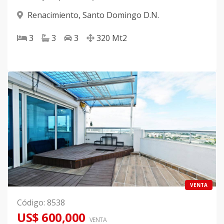
Renacimiento
,
Santo Domingo D.N.
3
3
3
320
Mt2
VENTA
Código
:
8538
US$ 600,000
VENTA