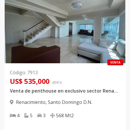
VENTA
Código
:
7913
US$ 535,000
VENTA
Venta de penthouse en exclusivo sector Renacimiento
Renacimiento
,
Santo Domingo D.N.
4
5
3
568
Mt2