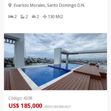
Evaristo Morales
,
Santo Domingo D.N.
2
2
2
130
Mt2
Código
:
4338
US$ 185,000
VENTA AMUEBLADO