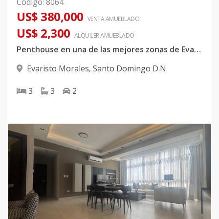
Código
:
8064
US$ 380,000
VENTA AMUEBLADO
US$ 2,300
ALQUILER
AMUEBLADO
Penthouse en una de las mejores zonas de Evaristo Morales
Evaristo Morales
,
Santo Domingo D.N.
3
3
2