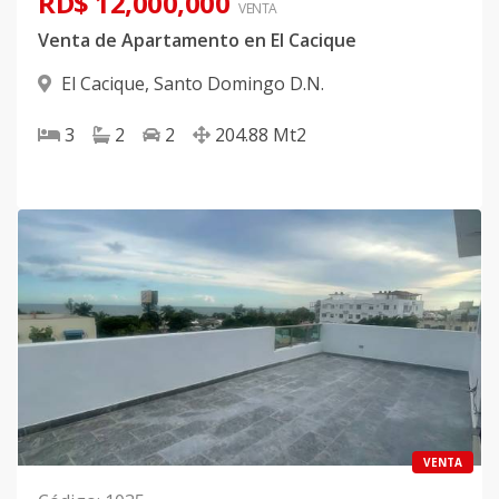
RD$ 12,000,000
VENTA
Venta de Apartamento en El Cacique
El Cacique
,
Santo Domingo D.N.
3
2
2
204.88
Mt2
VENTA