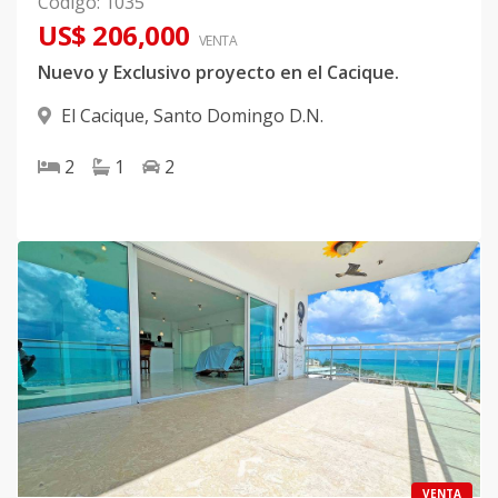
Código
:
1035
US$ 206,000
VENTA
Nuevo y Exclusivo proyecto en el Cacique.
El Cacique
,
Santo Domingo D.N.
2
1
2
VENTA