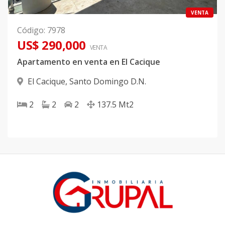
VENTA
Código
:
7978
US$ 290,000
VENTA
Apartamento en venta en El Cacique
El Cacique
,
Santo Domingo D.N.
2
2
2
137.5
Mt2