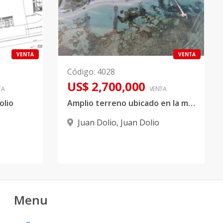
VENTA
VENTA
Código
:
4028
US$ 2,700,000
TA
VENTA
olio
Amplio terreno ubicado en la mejor zona de Juan Dolio
Juan Dolio
,
Juan Dolio
Menu