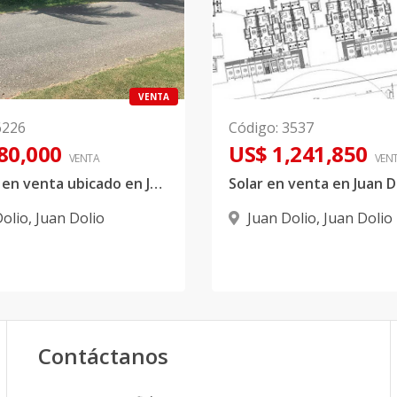
VENTA
6226
Código
:
3537
80,000
US$ 1,241,850
VENTA
VEN
Terreno en venta ubicado en Juan Dolio
Solar en venta en Juan D
Dolio
,
Juan Dolio
Juan Dolio
,
Juan Dolio
Contáctanos