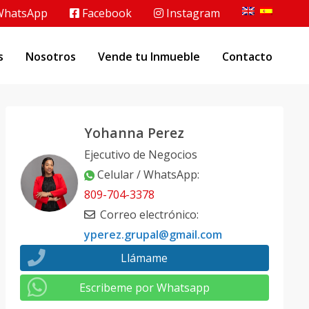
hatsApp
Facebook
Instagram
s
Nosotros
Vende tu Inmueble
Contacto
Yohanna Perez
Ejecutivo de Negocios
Celular / WhatsApp
:
809-704-3378
Correo electrónico
:
yperez.grupal@gmail.com
Llámame
Escribeme por Whatsapp