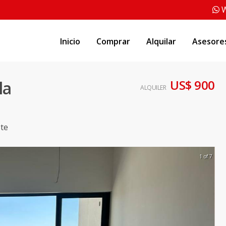
W
Inicio
Comprar
Alquilar
Asesore
US$ 900
la
ALQUILER
te
1 of 7