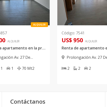
ALQUILER
6857
Código
:
7541
00
US$ 950
ALQUILER
ALQUILER
Se alquila apartamento en la prolongación 27.
ngación Av. 27 De
Prolongación Av. 27 D
,
Santo Domingo Oeste
Febrero
,
Santo Domingo
1
1
70
Mt2
2
2
2
Contáctanos