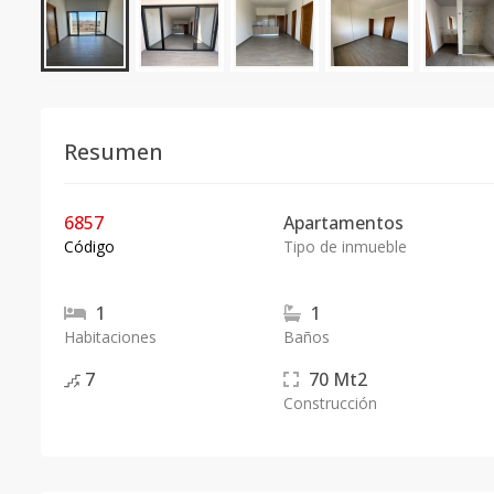
Resumen
6857
Apartamentos
Código
Tipo de inmueble
1
1
Habitaciones
Baños
7
70
Mt2
Construcción