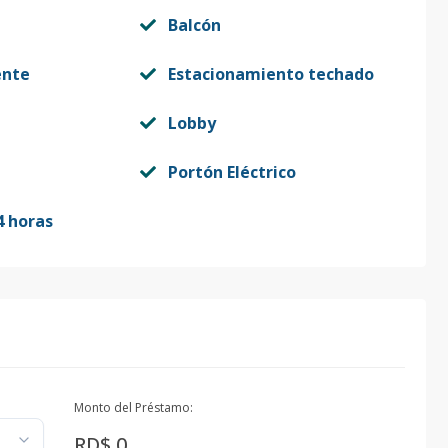
Balcón
ente
Estacionamiento techado
Lobby
Portón Eléctrico
4 horas
Monto del Préstamo:
RD$ 0