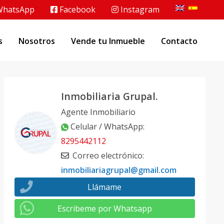
hatsApp
Facebook
Instagram
s
Nosotros
Vende tu Inmueble
Contacto
Inmobiliaria Grupal.
Agente Inmobiliario
Celular / WhatsApp
:
8295442112
Correo electrónico
:
inmobiliariagrupal@gmail.com
Llámame
Escribeme por Whatsapp