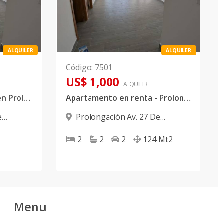
ALQUILER
ALQUILER
Código
:
7501
US$ 1,000
ALQUILER
Renta de apartamento en Prolongación 27 de febrero
Apartamento en renta - Prolongación 27
e
Prolongación Av. 27 De
 Oeste
Febrero
,
Santo Domingo Oeste
2
2
2
124
Mt2
Menu