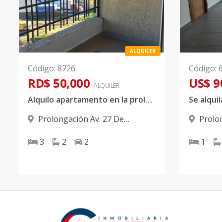
ALQUILER
Código
:
8726
Código
:
RD$ 50,000
US$ 9
ALQUILER
Alquilo apartamento en la prolongación 27 de Febrero Próximo a Occidental Mall
Prolongación Av. 27 De
Prolo
Febrero
,
Santo Domingo Oeste
Febrero
3
2
2
1