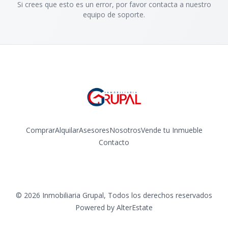
Si crees que esto es un error, por favor contacta a nuestro
equipo de soporte.
Comprar
Alquilar
Asesores
Nosotros
Vende tu Inmueble
Contacto
Facebook
Instagram
©
2026
Inmobiliaria Grupal
,
Todos los derechos reservados
Powered by
AlterEstate