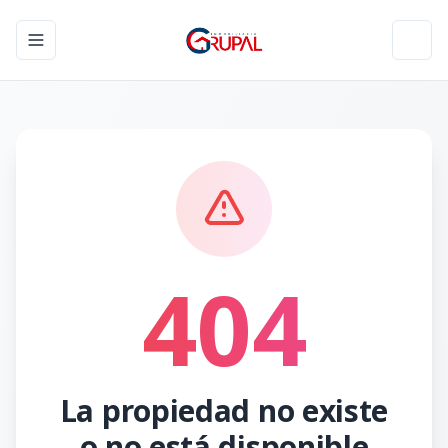
Toggle navigation menu
Toggl
404
La propiedad no existe
o no está disponible