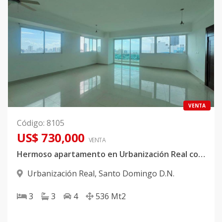
VENTA
Código
:
8105
US$ 730,000
VENTA
Hermoso apartamento en Urbanización Real con vista al Mar
Urbanización Real
,
Santo Domingo D.N.
3
3
4
536
Mt2