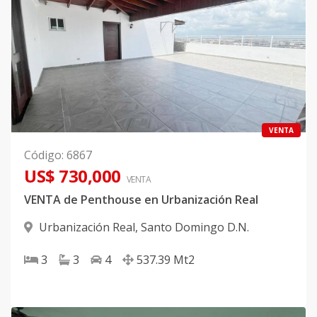
VENTA
Código
:
6867
US$ 730,000
VENTA
VENTA de Penthouse en Urbanización Real
Urbanización Real
,
Santo Domingo D.N.
3
3
4
537.39
Mt2