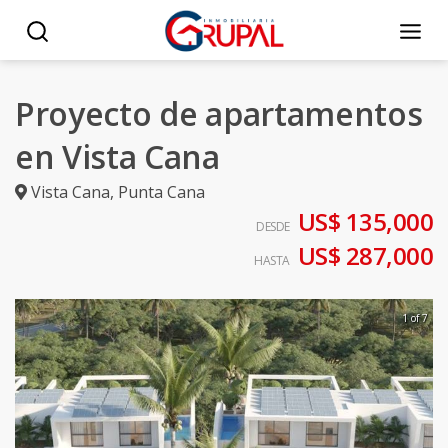
Proyecto de apartamentos
en Vista Cana
Vista Cana
,
Punta Cana
US$ 135,000
DESDE
US$ 287,000
HASTA
1 of 7