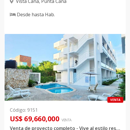
Vista Cana
,
Punta Cana
Desde
hasta
Hab.
VENTA
Código
:
9151
US$ 69,660,000
VENTA
Venta de proyecto completo - Vive al estilo resort en Vista Cana