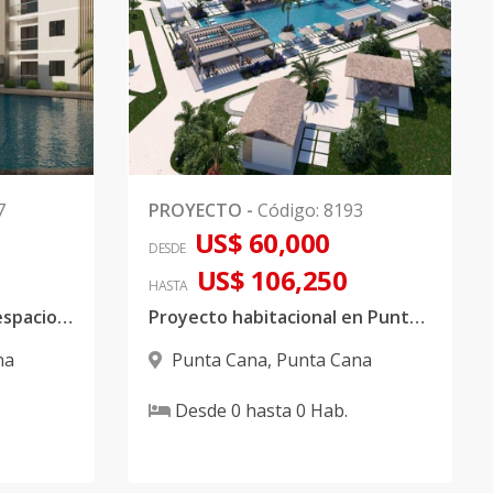
7
PROYECTO
-
Código
:
8193
US$ 60,000
DESDE
US$ 106,250
HASTA
Proyecto diseñado con espacios acogedores y áreas atractivas
Proyecto habitacional en Punta Cana con Bono Vivienda
na
Punta Cana
,
Punta Cana
Desde
0
hasta
0
Hab.