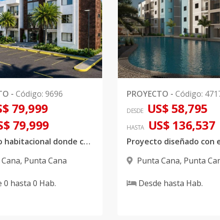
TO
-
Código
:
9696
PROYECTO
-
Código
:
471
$ 79,999
US$ 58,795
DESDE
S$ 79,999
US$ 136,537
HASTA
Proyecto habitacional donde combina apartamento con Villas independientes
 Cana
,
Punta Cana
Punta Cana
,
Punta Ca
e
0
hasta
0
Hab.
Desde
hasta
Hab.