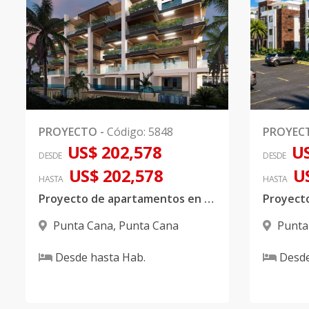
PROYECTO
-
Código
:
5848
PROYEC
US$ 202,578
US
DESDE
DESDE
US$ 202,578
U
HASTA
HASTA
Proyecto de apartamentos en venta ubicado en Punta Cana
Punta Cana
,
Punta Cana
Punta
Desde
hasta
Hab.
Desd