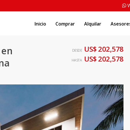
W
Inicio
Comprar
Alquilar
Asesore
US$ 202,578
 en
DESDE
US$ 202,578
na
HASTA
1 of 8