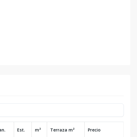
an.
Est.
m²
Terraza
m²
Precio