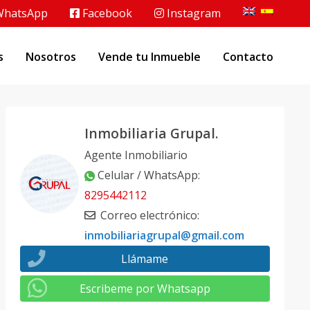
hatsApp
Facebook
Instagram
s
Nosotros
Vende tu Inmueble
Contacto
Inmobiliaria Grupal.
Agente Inmobiliario
Celular / WhatsApp
:
8295442112
Correo electrónico
:
inmobiliariagrupal@gmail.com
Llámame
Escribeme por Whatsapp