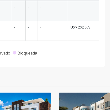
-
-
-
-
-
-
US$ 202,578
rvado
Bloqueada