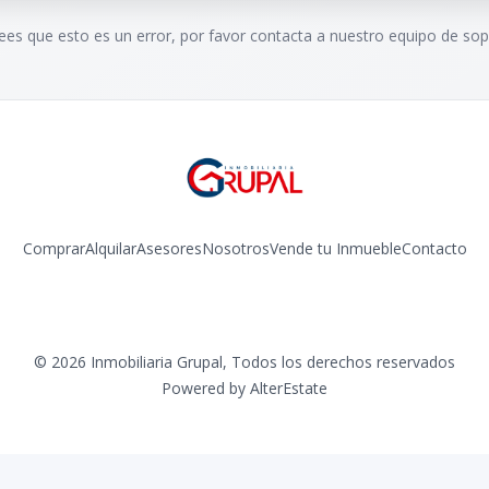
rees que esto es un error, por favor contacta a nuestro equipo de sop
Comprar
Alquilar
Asesores
Nosotros
Vende tu Inmueble
Contacto
Facebook
Instagram
©
2026
Inmobiliaria Grupal
,
Todos los derechos reservados
Powered by
AlterEstate