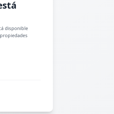
está
tá disponible
 propiedades