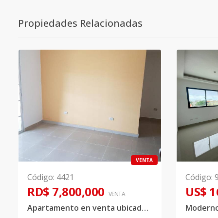
Propiedades Relacionadas
VENTA
Código
:
4421
Código
:
RD$ 7,800,000
US$ 1
VENTA
Apartamento en venta ubicado en la urbanización Costa Verde