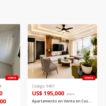
VENTA
VENTA
4
Código
:
9497
0
US$ 195,000
VENTA
000
Apartamento en Venta en Costa Verde, Santo Domingo Oeste