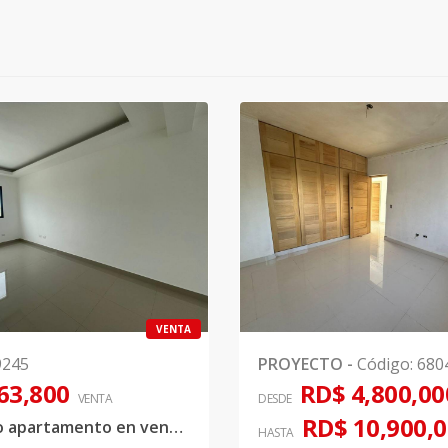
VENTA
9245
PROYECTO
-
Código
:
680
63,800
RD$ 4,800,00
VENTA
DESDE
RD$ 10,900,
Moderno apartamento en venta próx. a Av. Independencia
HASTA