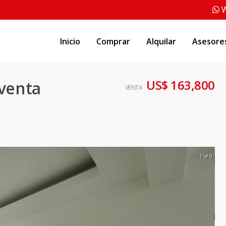
W
Inicio
Comprar
Alquilar
Asesore
US$ 163,800
venta
VENTA
1 of 9