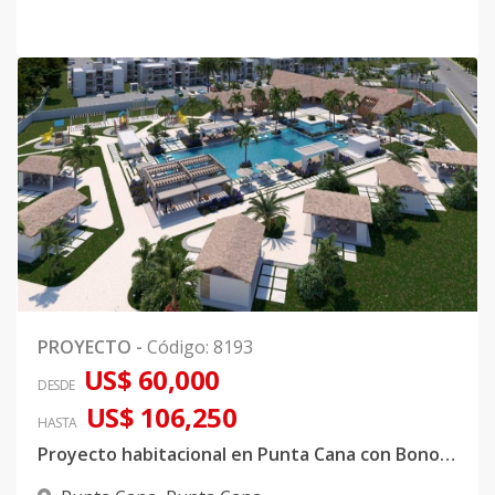
PROYECTO
-
Código
:
8193
US$ 60,000
DESDE
US$ 106,250
HASTA
Proyecto habitacional en Punta Cana con Bono Vivienda