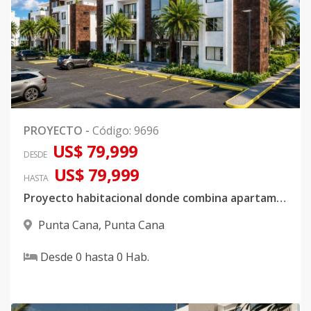
PROYECTO
-
Código
:
9696
US$ 79,999
DESDE
US$ 79,999
HASTA
Proyecto habitacional donde combina apartamento con Villas independientes
Punta Cana
,
Punta Cana
Desde
0
hasta
0
Hab.