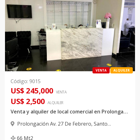
VENTA
ALQUILER
Código
:
9015
US$ 245,000
VENTA
US$ 2,500
ALQUILER
Venta y alquiler de local comercial en Prolongación 27
Prolongación Av. 27 De Febrero
,
Santo
Domingo Oeste
66
Mt2