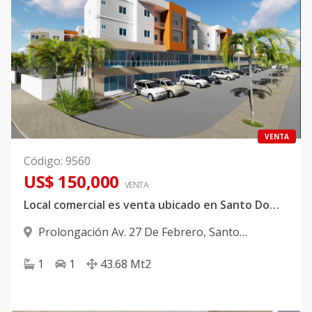
VENTA
Código
:
9560
US$ 150,000
VENTA
Local comercial es venta ubicado en Santo Domingo Oeste
Prolongación Av. 27 De Febrero
,
Santo
Domingo Oeste
1
1
43.68
Mt2