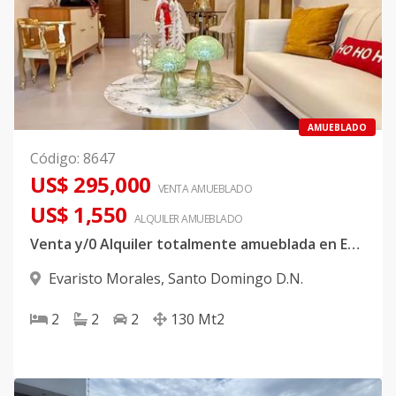
AMUEBLADO
Código
:
8647
US$ 295,000
VENTA AMUEBLADO
US$ 1,550
ALQUILER
AMUEBLADO
Venta y/0 Alquiler totalmente amueblada en Evaristo Morales
Evaristo Morales
,
Santo Domingo D.N.
2
2
2
130
Mt2