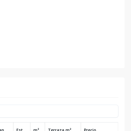
an.
Est.
m²
Terraza
m²
Precio