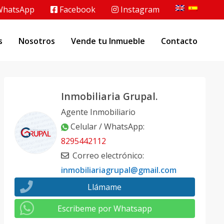
hatsApp
Facebook
Instagram
s
Nosotros
Vende tu Inmueble
Contacto
Inmobiliaria Grupal.
Agente Inmobiliario
Celular / WhatsApp
:
8295442112
Correo electrónico
:
inmobiliariagrupal@gmail.com
Llámame
Escribeme por Whatsapp