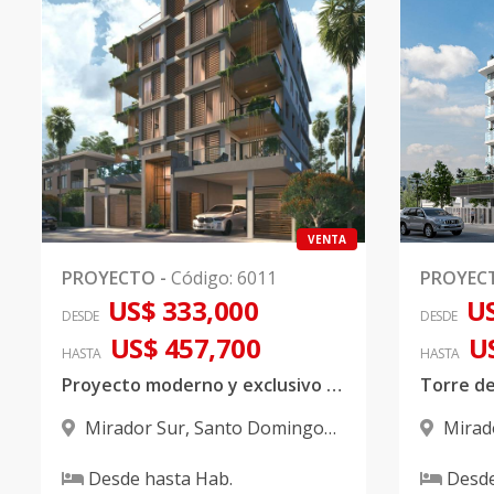
VENTA
PROYECTO
-
Código
:
6011
PROYEC
US$ 333,000
US
DESDE
DESDE
US$ 457,700
U
HASTA
HASTA
Proyecto moderno y exclusivo situado en el sector Mirador Sur
Mirador Sur
,
Santo Domingo
Mirad
D.N.
D.N.
Desde
hasta
Hab.
Desd