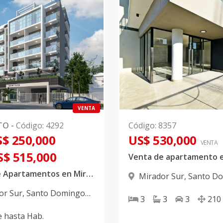
VENTA
TO
-
Código
:
4292
Código
:
8357
$ 250,000
US$ 530,000
VENTA
S$ 515,000
Torre de Apartamentos en Mirador Sur
Mirador Sur
,
Santo D
D.N.
or Sur
,
Santo Domingo
3
3
3
210
e
hasta
Hab.