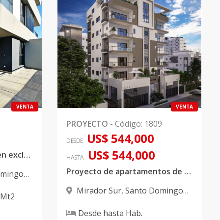
VENTA
VENTA
PROYECTO
-
Código
:
1809
US$ 544,000
DESDE
US$ 544,000
Venta de apartamento en exclusiva torre de Mirador Sur
HASTA
Proyecto de apartamentos de Oportunidad en Mirador Sur.
omingo
Mirador Sur
,
Santo Domingo
Mt2
D.N.
Desde
hasta
Hab.