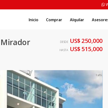
W
Inicio
Comprar
Alquilar
Asesore
US$ 250,000
 Mirador
DESDE
US$ 515,000
HASTA
1 of 6