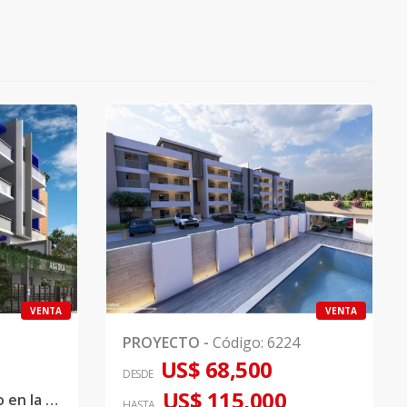
VENTA
VENTA
PROYECTO
-
Código
:
6224
US$ 68,500
DESDE
US$ 115,000
‼Super proyecto ubicado en la avenida Las América!!
HASTA