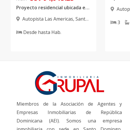
Proyecto residencial ubicada en Sto. Dgo. Este
Autop
Domingo
Autopista Las Americas
,
Santo
3
Domingo Este
Desde
hasta
Hab.
Miembros de la Asociación de Agentes y
Empresas Inmobiliarias de República
Dominicana (AEI). Somos una empresa
inmobiliaria con sede en Santo Domingo,