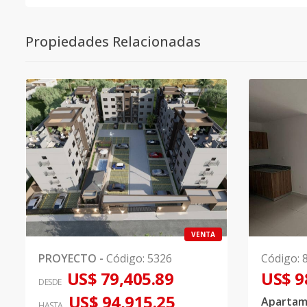
Propiedades Relacionadas
VENTA
PROYECTO
-
Código
:
5326
Código
:
US$ 79,405.89
US$ 9
DESDE
US$ 94,915.25
HASTA