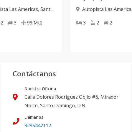
ista Las Americas
,
Santo
Autopista Las America
 Este
Domingo Este
2
3
99
Mt2
3
2
2
Contáctanos
Nuestra Oficina
Calle Dolores Rodriguez Objio #6, Mirador
Norte, Santo Domingo, D.N.
Llámanos
8295442112