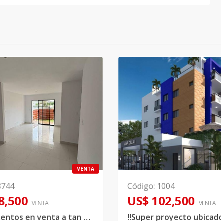
VENTA
8744
Código
:
1004
8,500
US$ 102,500
VENTA
VENTA
Apartamentos en venta a tan solo 5 minutos del aeropuerto las América