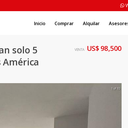
W
Inicio
Comprar
Alquilar
Asesore
US$ 98,500
an solo 5
VENTA
s América
1 of 10