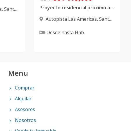
Proyecto residencial próximo a la Autopista de las Américas Sto. Dgo. Este
s
,
Santo
Autopista Las Americas
,
Santo
Domingo Este
Desde
hasta
Hab.
Menu
Comprar
Alquilar
Asesores
Nosotros