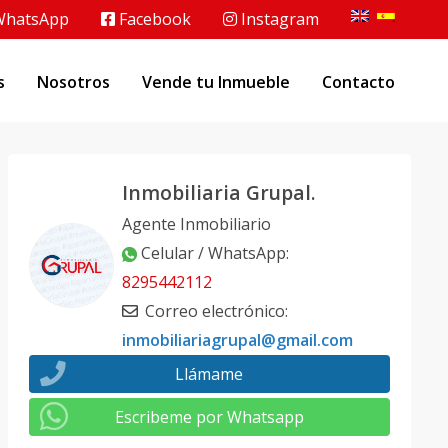
hatsApp
Facebook
Instagram
s
Nosotros
Vende tu Inmueble
Contacto
Inmobiliaria Grupal.
Agente Inmobiliario
Celular / WhatsApp
:
8295442112
Correo electrónico
:
inmobiliariagrupal@gmail.com
Llámame
Escribeme por Whatsapp