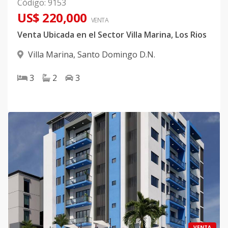
Código
:
9153
US$ 220,000
VENTA
Venta Ubicada en el Sector Villa Marina, Los Rios
Villa Marina
,
Santo Domingo D.N.
3
2
3
VENTA