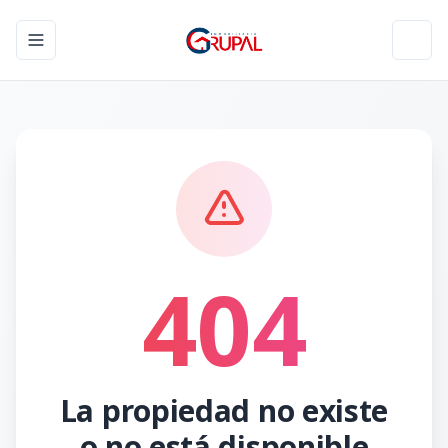
Toggle navigation menu
Toggl
404
La propiedad no existe
o no está disponible