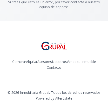
Si crees que esto es un error, por favor contacta a nuestro
equipo de soporte.
Comprar
Alquilar
Asesores
Nosotros
Vende tu Inmueble
Contacto
Facebook
Instagram
©
2026
Inmobiliaria Grupal
,
Todos los derechos reservados
Powered by
AlterEstate