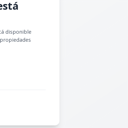
está
tá disponible
 propiedades