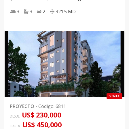
3
3
2
321.5
Mt2
VENTA
PROYECTO
-
Código
:
6811
US$ 230,000
DESDE
US$ 450,000
HASTA