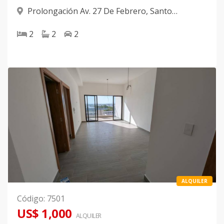
Prolongación Av. 27 De Febrero
,
Santo
Domingo Oeste
2
2
2
ALQUILER
Código
:
7501
US$ 1,000
ALQUILER