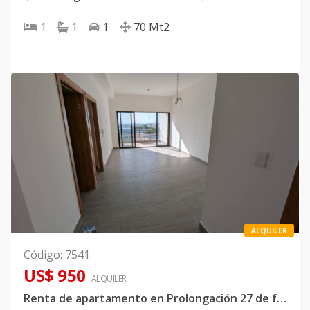
Domingo Oeste
1
1
1
70
Mt2
ALQUILER
Código
:
7541
US$ 950
ALQUILER
Renta de apartamento en Prolongación 27 de febrero