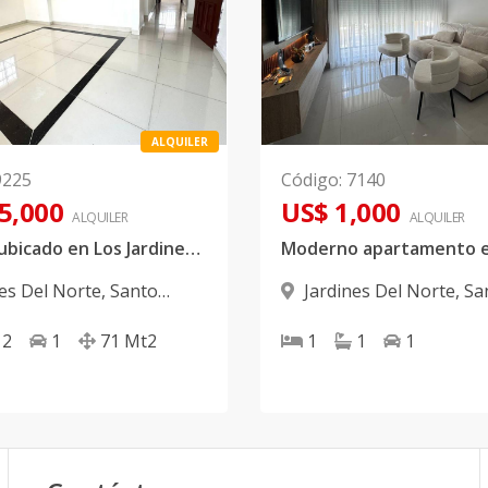
ALQUILER
9225
Código
:
7140
5,000
US$ 1,000
ALQUILER
ALQUILER
Alquiler ubicado en Los Jardines del Norte
nes Del Norte
,
Santo
Jardines Del Norte
,
Sa
 D.N.
Domingo D.N.
2
1
71
Mt2
1
1
1