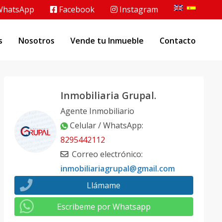
hatsApp
Facebook
Instagram
s
Nosotros
Vende tu Inmueble
Contacto
Inmobiliaria Grupal.
Agente Inmobiliario
Celular / WhatsApp
:
8295442112
Correo electrónico
:
inmobiliariagrupal@gmail.com
Llámame
Escribeme por Whatsapp