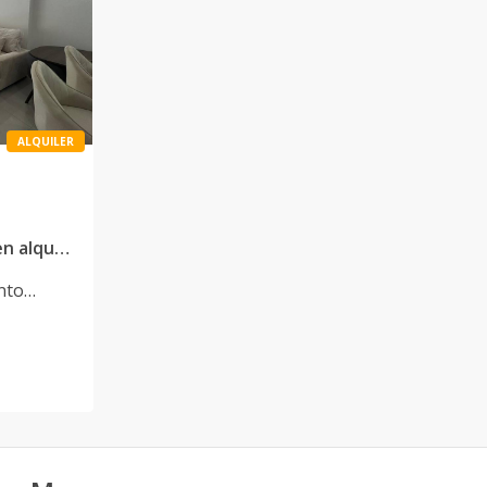
ALQUILER
Moderno apartamento en alquiler amueblado en Los Jardines del Norte
nto