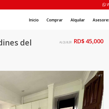
W
Inicio
Comprar
Alquilar
Asesore
RD$ 45,000
dines del
ALQUILER
1 of 7