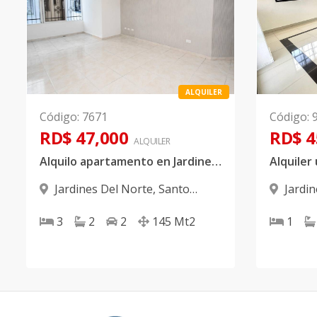
ALQUILER
Código
:
7671
Código
:
RD$ 47,000
RD$ 4
ALQUILER
Alquilo apartamento en Jardines Del Norte
Jardines Del Norte
,
Santo
Jardi
Domingo D.N.
Domingo
3
2
2
145
Mt2
1