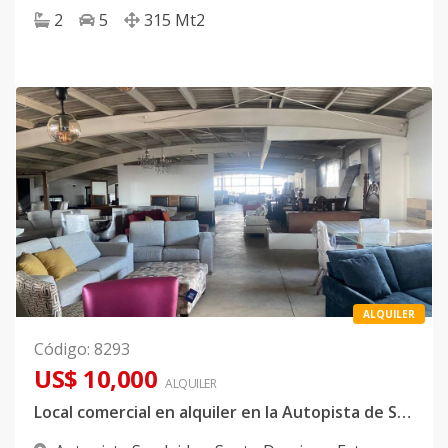
2
5
315
Mt2
ALQUILER
Código
:
8293
US$ 10,000
ALQUILER
Local comercial en alquiler en la Autopista de San Isidro