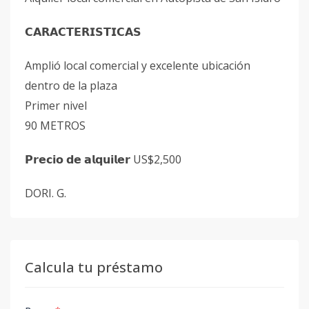
𝗖𝗔𝗥𝗔𝗖𝗧𝗘𝗥𝗜𝗦𝗧𝗜𝗖𝗔𝗦
Amplió local comercial y excelente ubicación
dentro de la plaza
Primer nivel
90 METROS
𝗣𝗿𝗲𝗰𝗶𝗼 𝗱𝗲 𝗮𝗹𝗾𝘂𝗶𝗹𝗲𝗿 US$2,500
DORI. G.
Calcula tu préstamo