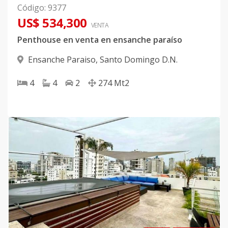
Código
:
9377
US$ 534,300
VENTA
Penthouse en venta en ensanche paraíso
Ensanche Paraiso
,
Santo Domingo D.N.
4
4
2
274
Mt2