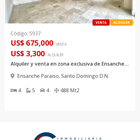
VENTA
ALQUILER
Código
:
5937
US$ 675,000
VENTA
US$ 3,300
ALQUILER
Alquiler y venta en zona exclusiva de Ensanche Paraiso
Ensanche Paraiso
,
Santo Domingo D.N.
4
5
4
488
Mt2