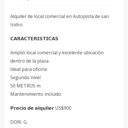
Alquiler de local comercial en Autopista de san
Isidro
𝗖𝗔𝗥𝗔𝗖𝗧𝗘𝗥𝗜𝗦𝗧𝗜𝗖𝗔𝗦
Amplió local comercial y excelente ubicación
dentro de la plaza
Ideal para oficina
Segundo nivel
50 METROS m
Mantenimiento incluido
𝗣𝗿𝗲𝗰𝗶𝗼 𝗱𝗲 𝗮𝗹𝗾𝘂𝗶𝗹𝗲𝗿 US$900
DORI. G.