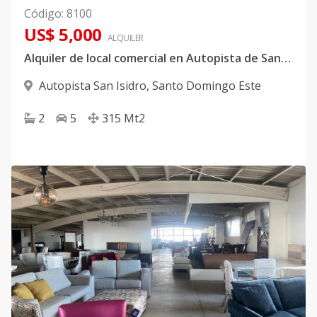
Código
:
8100
US$ 5,000
ALQUILER
Alquiler de local comercial en Autopista de San Isidro
Autopista San Isidro
,
Santo Domingo Este
2
5
315
Mt2