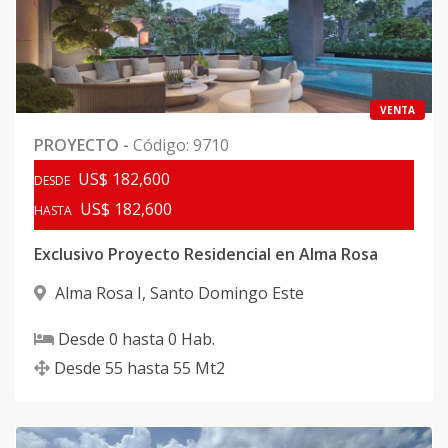
VENTA
PROYECTO
-
Código
:
9710
US$ 182,600
DESDE
US$ 182,600
HASTA
Exclusivo Proyecto Residencial en Alma Rosa
Alma Rosa I
,
Santo Domingo Este
Desde
0
hasta
0
Hab.
Desde
55
hasta
55
Mt2