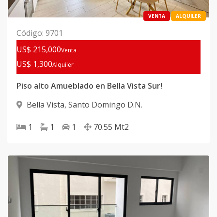
VENTA
ALQUILER
Código
:
9701
US$ 215,000
Venta
US$ 1,300
Alquiler
Piso alto Amueblado en Bella Vista Sur!
Bella Vista
,
Santo Domingo D.N.
1
1
1
70.55
Mt2