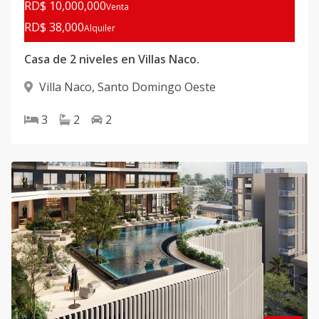
RD$ 10,000,000
Venta
RD$ 38,000
Alquiler
Casa de 2 niveles en Villas Naco.
Villa Naco
,
Santo Domingo Oeste
3
2
2