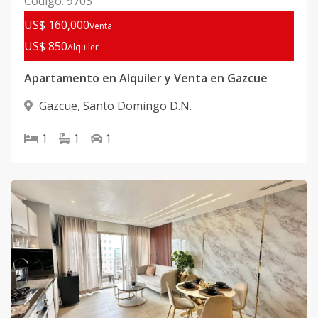
Código
:
9703
US$ 160,000
Venta
US$ 850
Alquiler
Apartamento en Alquiler y Venta en Gazcue
Gazcue
,
Santo Domingo D.N.
1
1
1