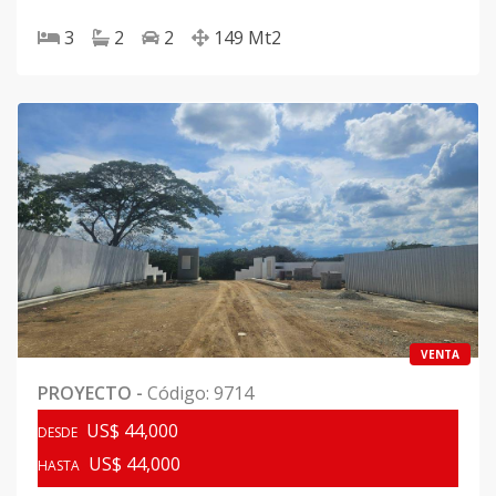
3
2
2
149
Mt2
VENTA
PROYECTO
-
Código
:
9714
US$ 44,000
DESDE
US$ 44,000
HASTA