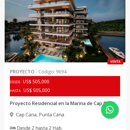
VENTA
PROYECTO
-
Código
:
9694
US$ 505,000
DESDE
US$ 505,000
HASTA
Proyecto Residencial en la Marina de Cap Cana
Cap Cana
,
Punta Cana
Desde
2
hasta
2
Hab.