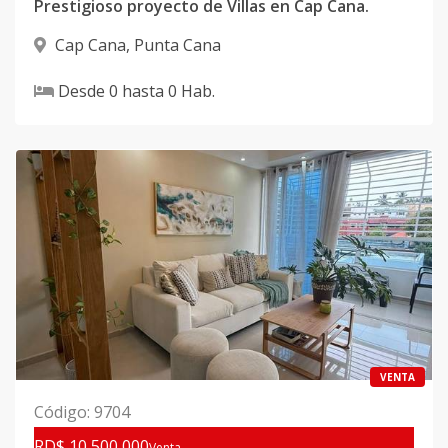
Prestigioso proyecto de Villas en Cap Cana.
Cap Cana
,
Punta Cana
Desde
0
hasta
0
Hab.
VENTA
Código
:
9704
RD$ 10,500,000
Venta