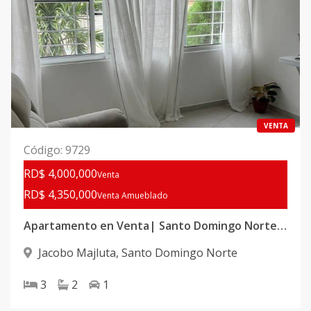
VENTA
Código
:
9729
RD$ 4,000,000
Venta
RD$ 4,350,000
Venta Amueblado
Apartamento en Venta| Santo Domingo Norte, Av. Jacobo Majluta.
Jacobo Majluta
,
Santo Domingo Norte
3
2
1