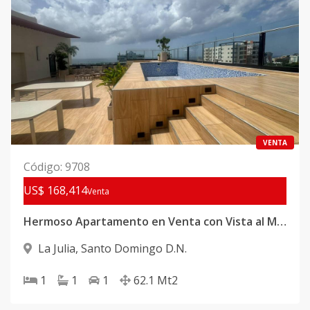
VENTA
Código
:
9708
US$ 168,414
Venta
Hermoso Apartamento en Venta con Vista al Mar en La Julia
La Julia
,
Santo Domingo D.N.
1
1
1
62.1
Mt2