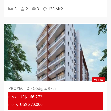
3
2
3
135
Mt2
VENTA
PROYECTO
-
Código
:
9725
US$ 166,272
DESDE
US$ 270,000
HASTA