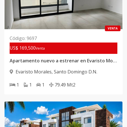
VENTA
Código
:
9697
US$ 169,500
Venta
Apartamento nuevo a estrenar en Evaristo Morales
Evaristo Morales
,
Santo Domingo D.N.
1
1
1
79.49
Mt2