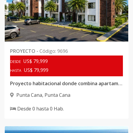
PROYECTO
-
Código
:
9696
US$ 79,999
DESDE
US$ 79,999
HASTA
Proyecto habitacional donde combina apartamento con Villas independientes
Punta Cana
,
Punta Cana
Desde
0
hasta
0
Hab.