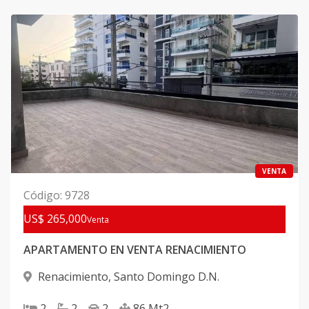
VENTA
Código
:
9728
US$ 265,000
Venta
APARTAMENTO EN VENTA RENACIMIENTO
Renacimiento
,
Santo Domingo D.N.
2
2
2
86
Mt2