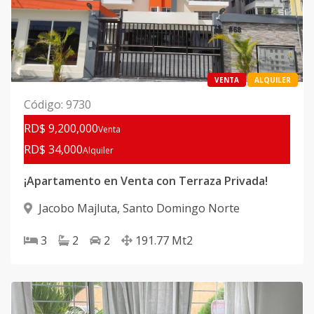
VENTA
ALQUILER
Código
:
9730
RD$ 9,200,000
Venta
RD$ 34,000
Alquiler
¡Apartamento en Venta con Terraza Privada!
Jacobo Majluta
,
Santo Domingo Norte
3
2
2
191.77
Mt2