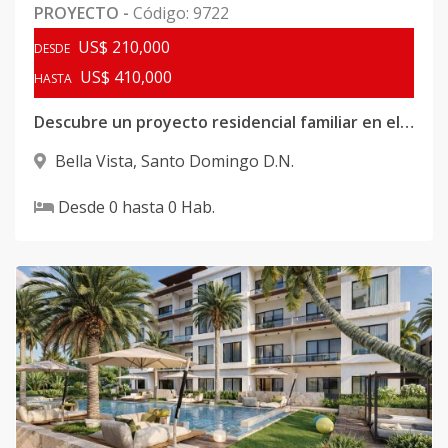
PROYECTO
-
Código
:
9722
US$ 210,000
DESDE
US$ 410,000
HASTA
Descubre un proyecto residencial familiar en el exclusivo sector de Bella Vista
Bella Vista
,
Santo Domingo D.N.
Desde
0
hasta
0
Hab.