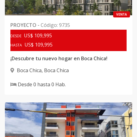
VENTA
PROYECTO
-
Código
:
9735
US$ 109,995
DESDE
US$ 109,995
HASTA
¡Descubre tu nuevo hogar en Boca Chica!
Boca Chica
,
Boca Chica
Desde
0
hasta
0
Hab.