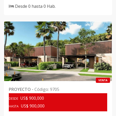
Desde
0
hasta
0
Hab.
VENTA
PROYECTO
-
Código
:
9705
US$ 900,000
DESDE
US$ 900,000
HASTA