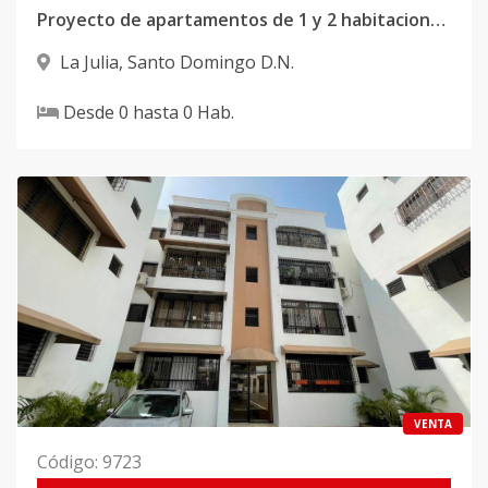
Proyecto de apartamentos de 1 y 2 habitaciones, localizado en el sector La Julia
La Julia
,
Santo Domingo D.N.
Desde
0
hasta
0
Hab.
VENTA
Código
:
9723