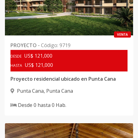
VENTA
PROYECTO
-
Código
:
9719
US$ 121,000
DESDE
US$ 121,000
HASTA
Proyecto residencial ubicado en Punta Cana
Punta Cana
,
Punta Cana
Desde
0
hasta
0
Hab.