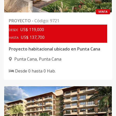
VENTA
PROYECTO
-
Código
:
9721
US$ 119,000
DESDE
US$ 137,700
HASTA
Proyecto habitacional ubicado en Punta Cana
Punta Cana
,
Punta Cana
Desde
0
hasta
0
Hab.