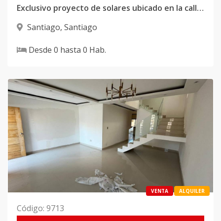
Exclusivo proyecto de solares ubicado en la calle Brígida, Matanzas, Santiago de los Caballeros
Santiago
,
Santiago
Desde
0
hasta
0
Hab.
VENTA
ALQUILER
Código
:
9713