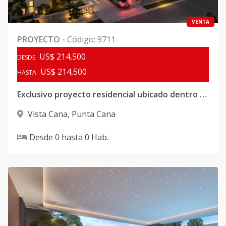
VENTA
PROYECTO
-
Código
:
9711
US$ 214,500
DESDE
US$ 214,500
HASTA
Exclusivo proyecto residencial ubicado dentro del prestigioso complejo Vistacana
Vista Cana
,
Punta Cana
Desde
0
hasta
0
Hab.