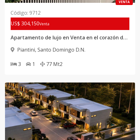
VENTA
Código
:
9712
US$ 304,150
Venta
Apartamento de lujo en Venta en el corazón de Piantini
Piantini
,
Santo Domingo D.N.
3
1
77
Mt2