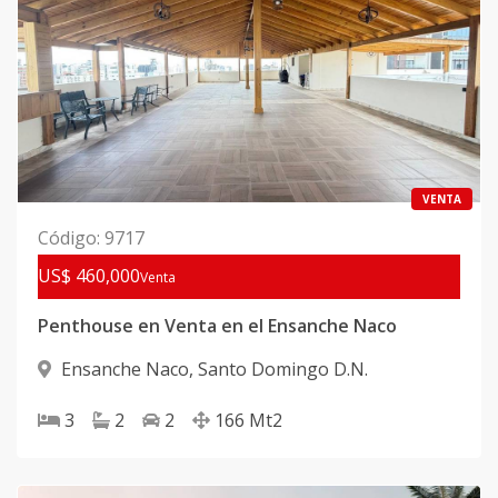
VENTA
Código
:
9717
US$ 460,000
Venta
Penthouse en Venta en el Ensanche Naco
Ensanche Naco
,
Santo Domingo D.N.
3
2
2
166
Mt2