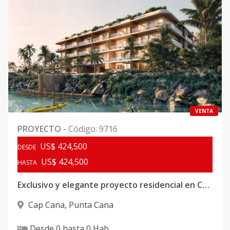
VENTA
PROYECTO
-
Código
:
9716
US$ 424,500
DESDE
US$ 424,500
HASTA
Exclusivo y elegante proyecto residencial en Cap Cana.
Cap Cana
,
Punta Cana
Desde
0
hasta
0
Hab.