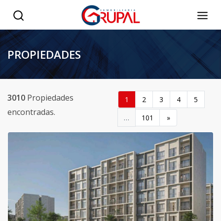
PROPIEDADES
3010
Propiedades
1
2
3
4
5
encontradas.
…
101
»