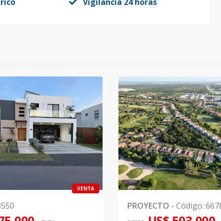
rico
Vigilancia 24 horas
VENTA
8550
PROYECTO
-
Código
:
667
75,000
US$ 503,000