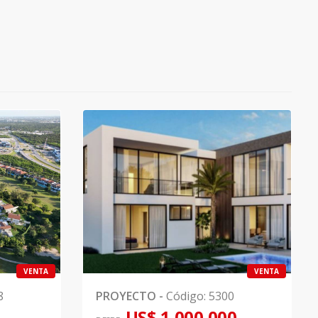
VENTA
VENTA
8
PROYECTO
-
Código
:
5300
US$ 1,000,000