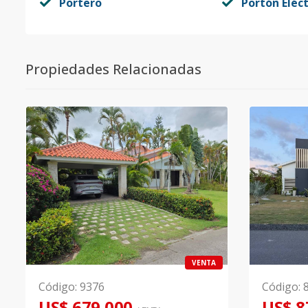
Portero
Portón Eléct
Propiedades Relacionadas
VENTA
Código
:
9376
Código
:
US$ 679,000
US$ 8