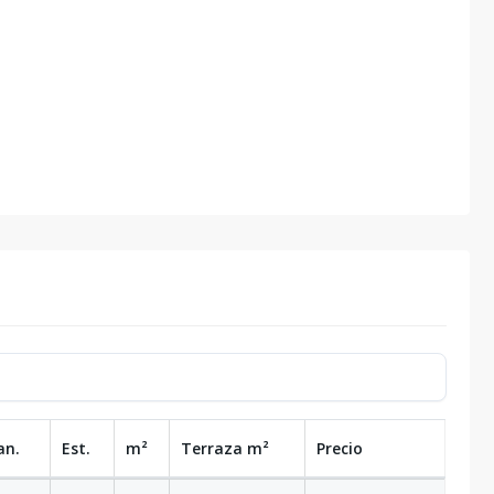
an.
Est.
m²
Terraza
m²
Precio