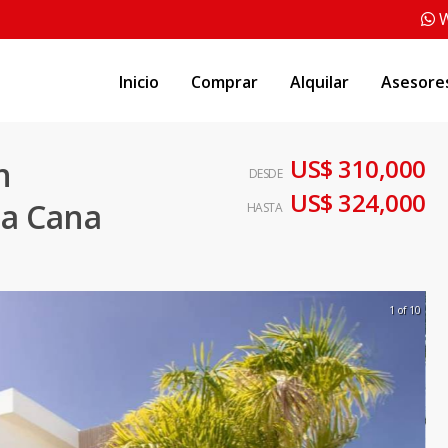
W
Inicio
Comprar
Alquilar
Asesore
US$ 310,000
n
DESDE
US$ 324,000
ta Cana
HASTA
1 of 10