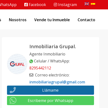
hatsApp
Facebook
Instagram
s
Nosotros
Vende tu Inmueble
Contacto
Inmobiliaria Grupal.
Agente Inmobiliario
Celular / WhatsApp
:
8295442112
Correo electrónico
:
inmobiliariagrupal@gmail.com
Llámame
Escribeme por Whatsapp