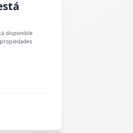
está
tá disponible
 propiedades