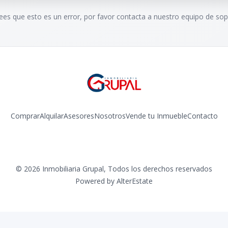
rees que esto es un error, por favor contacta a nuestro equipo de sop
Comprar
Alquilar
Asesores
Nosotros
Vende tu Inmueble
Contacto
Facebook
Instagram
©
2026
Inmobiliaria Grupal
,
Todos los derechos reservados
Powered by
AlterEstate