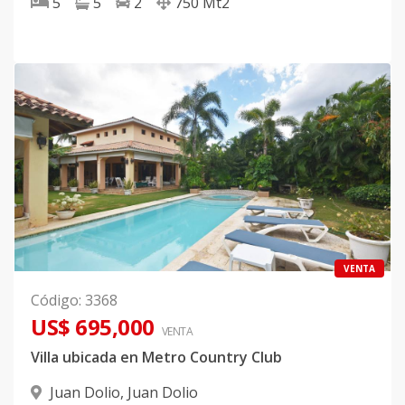
5
5
2
750
Mt2
VENTA
Código
:
3368
US$ 695,000
VENTA
Villa ubicada en Metro Country Club
Juan Dolio
,
Juan Dolio