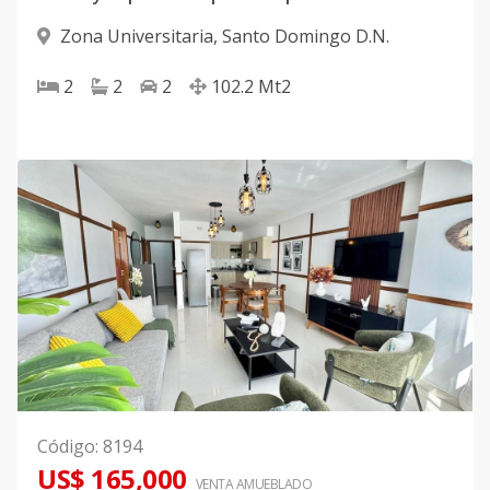
Zona Universitaria
,
Santo Domingo D.N.
2
2
2
102.2
Mt2
Código
:
8194
US$ 165,000
VENTA AMUEBLADO