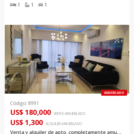
1
1
1
AMUEBLADO
Código
:
8991
US$ 180,000
VENTA AMUEBLADO
US$ 1,300
ALQUILER
AMUEBLADO
Venta y alquiler de apto. completamente amueblado en Zona Universitaria