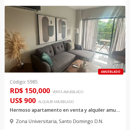
AMUEBLADO
Código
:
5985
RD$ 150,000
VENTA AMUEBLADO
US$ 900
ALQUILER
AMUEBLADO
Hermoso apartamento en venta y alquiler amueblado ubicado en zona universitaria
Zona Universitaria
,
Santo Domingo D.N.