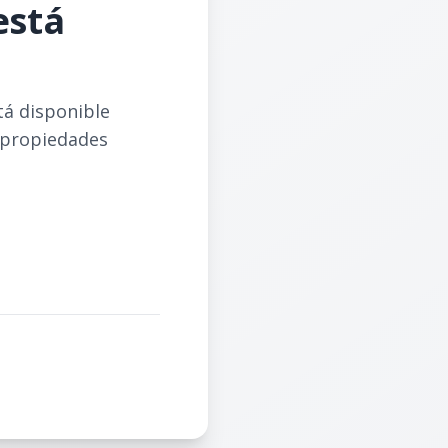
está
tá disponible
 propiedades