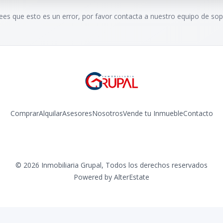
rees que esto es un error, por favor contacta a nuestro equipo de sop
Comprar
Alquilar
Asesores
Nosotros
Vende tu Inmueble
Contacto
Facebook
Instagram
©
2026
Inmobiliaria Grupal
,
Todos los derechos reservados
Powered by
AlterEstate