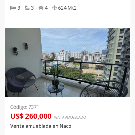
3
3
4
624
Mt2
Código
:
7371
US$ 260,000
VENTA AMUEBLADO
Venta amueblada en Naco