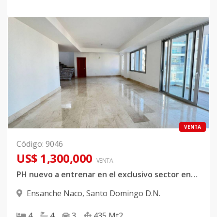
VENTA
Código
:
9046
US$ 1,300,000
VENTA
PH nuevo a entrenar en el exclusivo sector ensanche Naco
Ensanche Naco
,
Santo Domingo D.N.
4
4
3
435
Mt2