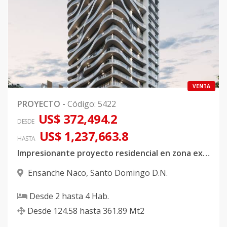
VENTA
PROYECTO
-
Código
:
5422
US$ 372,494.2
DESDE
US$ 1,237,663.8
HASTA
Impresionante proyecto residencial en zona exclusiva de Naco
Ensanche Naco
,
Santo Domingo D.N.
Desde
2
hasta
4
Hab.
Desde
124.58
hasta
361.89
Mt2