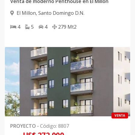
Venta de moderno Penthouse en El Millón
El Millon
,
Santo Domingo D.N.
4
5
4
279
Mt2
VENTA
PROYECTO
-
Código
:
8807
US$ 272,000