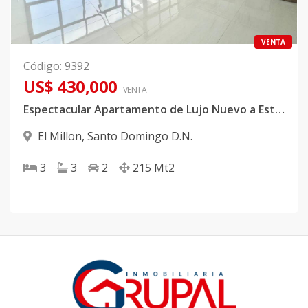
VENTA
Código
:
9392
US$ 430,000
VENTA
Espectacular Apartamento de Lujo Nuevo a Estrenar en Torre Exclusiva en El Millón
El Millon
,
Santo Domingo D.N.
3
3
2
215
Mt2