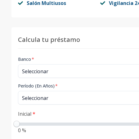
Salón Multiusos
Vigilancia 2
Calcula tu préstamo
Banco
*
Período (En Años)
*
Inicial
*
0 %