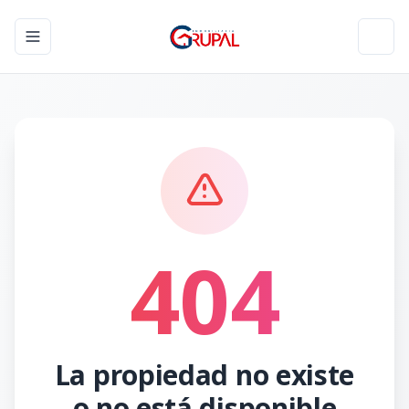
Toggle navigation menu
Toggl
404
La propiedad no existe
o no está disponible