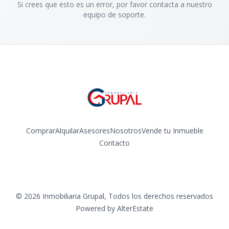
Si crees que esto es un error, por favor contacta a nuestro
equipo de soporte.
Comprar
Alquilar
Asesores
Nosotros
Vende tu Inmueble
Contacto
Facebook
Instagram
©
2026
Inmobiliaria Grupal
,
Todos los derechos reservados
Powered by
AlterEstate