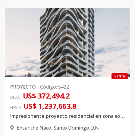
VENTA
PROYECTO
-
Código
:
5422
US$ 372,494.2
DESDE
US$ 1,237,663.8
HASTA
Impresionante proyecto residencial en zona exclusiva de Naco
Ensanche Naco
,
Santo Domingo D.N.