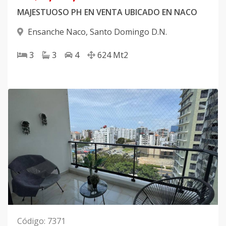
MAJESTUOSO PH EN VENTA UBICADO EN NACO
Ensanche Naco
,
Santo Domingo D.N.
3
3
4
624
Mt2
Código
:
7371