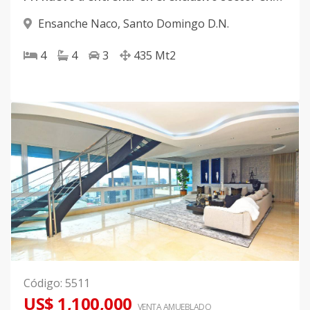
Ensanche Naco
,
Santo Domingo D.N.
4
4
3
435
Mt2
Código
:
5511
US$ 1,100,000
VENTA AMUEBLADO