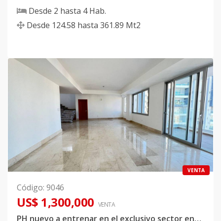
Desde
2
hasta
4
Hab.
Desde
124.58
hasta
361.89
Mt2
VENTA
Código
:
9046
US$ 1,300,000
VENTA
PH nuevo a entrenar en el exclusivo sector ensanche Naco