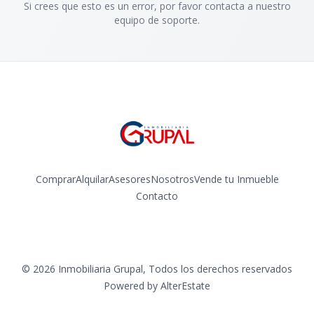
Si crees que esto es un error, por favor contacta a nuestro
equipo de soporte.
Comprar
Alquilar
Asesores
Nosotros
Vende tu Inmueble
Contacto
Facebook
Instagram
©
2026
Inmobiliaria Grupal
,
Todos los derechos reservados
Powered by
AlterEstate