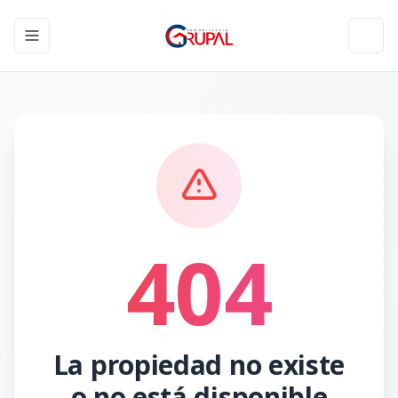
Toggle navigation menu
Toggl
404
La propiedad no existe
o no está disponible