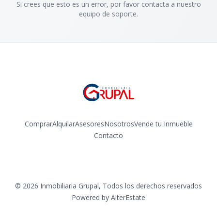
Si crees que esto es un error, por favor contacta a nuestro
equipo de soporte.
Comprar
Alquilar
Asesores
Nosotros
Vende tu Inmueble
Contacto
Facebook
Instagram
©
2026
Inmobiliaria Grupal
,
Todos los derechos reservados
Powered by
AlterEstate