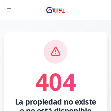
Toggle navigation menu
Toggl
404
La propiedad no existe
o no está disponible