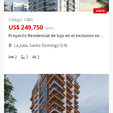
VENTA
Código
:
1480
US$ 249,750
VENTA
Proyecto Residencial de lujo en el exclusivo sector de La Julia.
La Julia
,
Santo Domingo D.N.
2
2
2