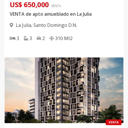
US$ 650,000
VENTA
VENTA de apto amueblado en La Julia
La Julia
,
Santo Domingo D.N.
3
3
2
310
Mt2
VENTA