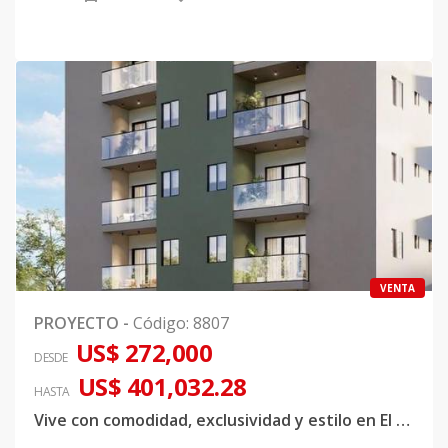
VENTA
PROYECTO
-
Código
:
8807
US$ 272,000
DESDE
US$ 401,032.28
HASTA
Vive con comodidad, exclusividad y estilo en El Millón