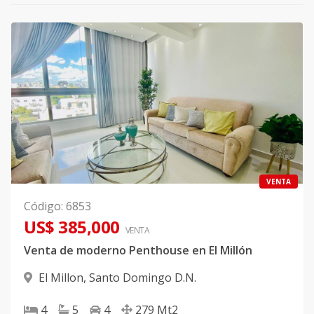
VENTA
Código
:
6853
US$ 385,000
VENTA
Venta de moderno Penthouse en El Millón
El Millon
,
Santo Domingo D.N.
4
5
4
279
Mt2