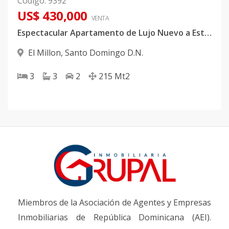
Código
:
9392
US$ 430,000
VENTA
Espectacular Apartamento de Lujo Nuevo a Estrenar en Torre Exclusiva en El Millón
El Millon
,
Santo Domingo D.N.
3
3
2
215
Mt2
Miembros de la Asociación de Agentes y Empresas
Inmobiliarias de República Dominicana (AEI).