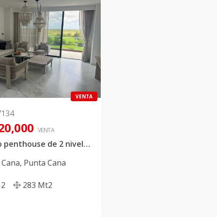
VENTA
7134
20,000
VENTA
Hermoso penthouse de 2 niveles en venta ubicado dentro del complejo de Hard Rock.
 Cana
,
Punta Cana
2
283
Mt2