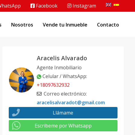
hatsApp
Facebook
Instagram
s
Nosotros
Vende tu Inmueble
Contacto
Aracelis Alvarado
Agente Inmobiliario
Celular / WhatsApp
:
+18097632932
Correo electrónico
:
aracelisalvaradot@gmail.com
Llámame
Escribeme por Whatsapp