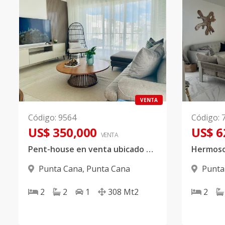
VENTA
Código
:
9564
Código
:
US$ 350,000
US$ 6
VENTA
Pent-house en venta ubicado en exclusivo proyecto de Punta Cana
Punta Cana
,
Punta Cana
Punta
2
2
1
308
Mt2
2