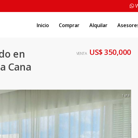
W
Inicio
Comprar
Alquilar
Asesore
US$ 350,000
do en
VENTA
ta Cana
1 of 8