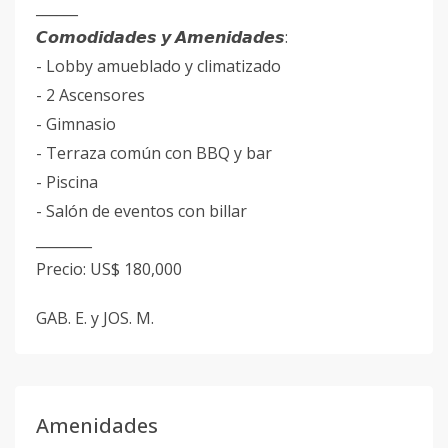
______
𝘾𝙤𝙢𝙤𝙙𝙞𝙙𝙖𝙙𝙚𝙨 𝙮 𝘼𝙢𝙚𝙣𝙞𝙙𝙖𝙙𝙚𝙨:
- Lobby amueblado y climatizado
- 2 Ascensores
- Gimnasio
- Terraza común con BBQ y bar
- Piscina
- Salón de eventos con billar
________
Precio: US$ 180,000
GAB. E. y JOS. M.
Amenidades