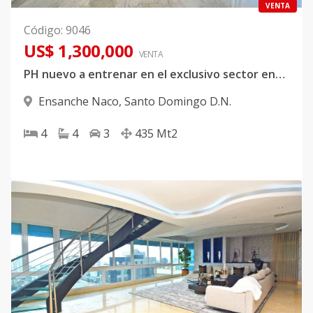
VENTA
Código
:
9046
US$ 1,300,000
VENTA
PH nuevo a entrenar en el exclusivo sector ensanche Naco
Ensanche Naco
,
Santo Domingo D.N.
4
4
3
435
Mt2