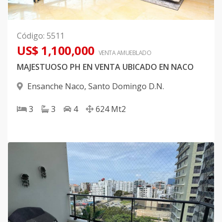
Código
:
5511
US$ 1,100,000
VENTA AMUEBLADO
MAJESTUOSO PH EN VENTA UBICADO EN NACO
Ensanche Naco
,
Santo Domingo D.N.
3
3
4
624
Mt2