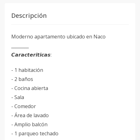
Descripción
Moderno apartamento ubicado en Naco
________
𝘾𝙖𝙧𝙖𝙘𝙩𝙚𝙧𝙞𝙩𝙞𝙘𝙖𝙨:
- 1 habitación
- 2 baños
- Cocina abierta
- Sala
- ⁠Comedor
- Área de lavado
- Amplio balcón
- 1 parqueo techado