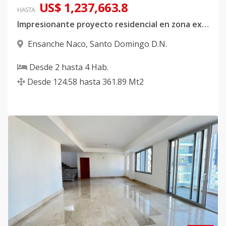
US$ 1,237,663.8
HASTA
Impresionante proyecto residencial en zona exclusiva de Naco
Ensanche Naco
,
Santo Domingo D.N.
Desde
2
hasta
4
Hab.
Desde
124.58
hasta
361.89
Mt2