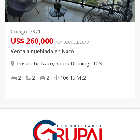
Código
:
7371
US$ 260,000
VENTA AMUEBLADO
Venta amueblada en Naco
Ensanche Naco
,
Santo Domingo D.N.
2
2
2
106.15
Mt2