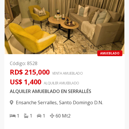
AMUEBLADO
Código
:
8528
RD$ 215,000
VENTA AMUEBLADO
US$ 1,400
ALQUILER
AMUEBLADO
ALQUILER AMUEBLADO EN SERRALLÉS
Ensanche Serralles
,
Santo Domingo D.N.
1
1
1
60
Mt2