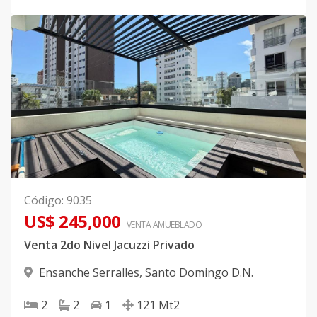
Código
:
9035
US$ 245,000
VENTA AMUEBLADO
Venta 2do Nivel Jacuzzi Privado
Ensanche Serralles
,
Santo Domingo D.N.
2
2
1
121
Mt2