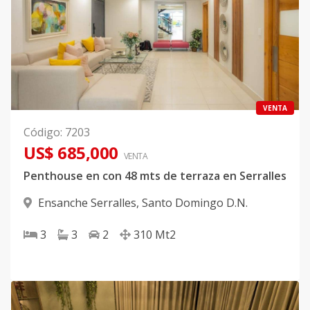
VENTA
Código
:
7203
US$ 685,000
VENTA
Penthouse en con 48 mts de terraza en Serralles
Ensanche Serralles
,
Santo Domingo D.N.
3
3
2
310
Mt2