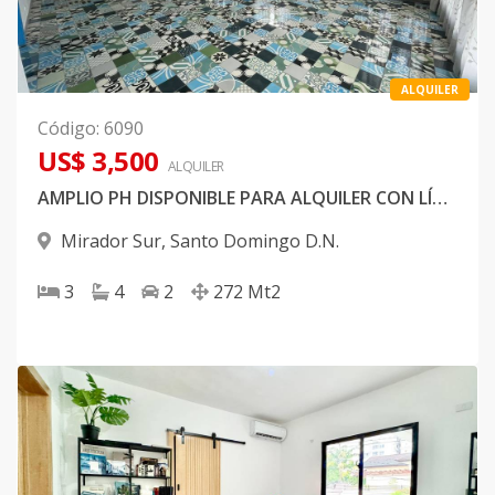
ALQUILER
Código
:
6090
US$ 3,500
ALQUILER
AMPLIO PH DISPONIBLE PARA ALQUILER CON LÍNEA BLANCA EN EXCLUSIVA ZONA DEL MIRADOR SUR
Mirador Sur
,
Santo Domingo D.N.
3
4
2
272
Mt2