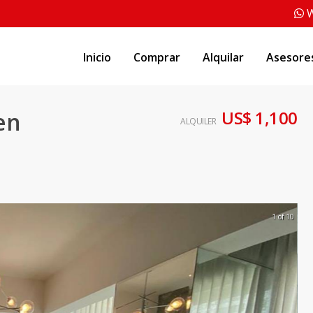
W
Inicio
Comprar
Alquilar
Asesore
US$ 1,100
en
ALQUILER
1 of 10