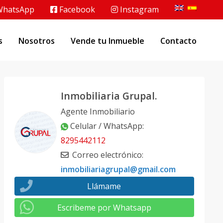
hatsApp
Facebook
Instagram
s
Nosotros
Vende tu Inmueble
Contacto
Inmobiliaria Grupal.
Agente Inmobiliario
Celular / WhatsApp
:
8295442112
Correo electrónico
:
inmobiliariagrupal@gmail.com
Llámame
Escribeme por Whatsapp